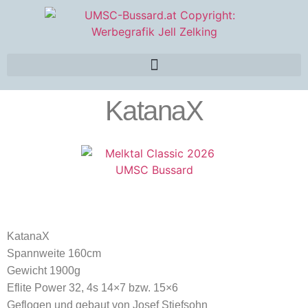
KatanaX
KatanaX
Spannweite 160cm
Gewicht 1900g
Eflite Power 32, 4s 14×7 bzw. 15×6
Geflogen und gebaut von Josef Stiefsohn